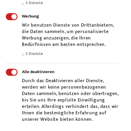
3
Dienste
↓
Werbung
Kontakt
Wir benutzen Dienste von Drittanbietern,
Telefon:
07478 / 261 901
die Daten sammeln, um personalisierte
Handy:
0178 / 66 71 503
Werbung anzuzeigen, die Ihren
Bedürfnissen am besten entsprechen.
Termine nach Vereinbarung
3
Dienste
↓
Alle deaktivieren
Durch das Deaktivieren aller Dienste,
werden wir keine personenbezogenen
Daten sammeln, benutzen oder übertragen,
bis Sie uns Ihre explizite Einwilligung
erteilen. Allerdings verhindert das, dass wir
Ihnen die bestmögliche Erfahrung auf
unserer Website bieten können.