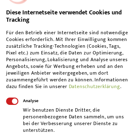
Diese Internetseite verwendet Cookies und
Tracking
Für den Betrieb einer Internetseite sind notwendige
Cookies erforderlich. Mit Ihrer Einwilligung kommen
zusätzliche Tracking-Technologien (Cookies, Tags,
Pixel etc.) zum Einsatz, die Daten zur Optimierung,
Personalisierung, Lokalisierung und Analyse unseres
Angebots, sowie für Werbung erheben und an den
jeweiligen Anbieter weitergegeben, um dort
zusammengeführt werden zu können.
Informationen
dazu finden Sie in unserer
Datenschutzerklärung
.
Adresse
Analyse
Frommenhauser Str. 9
Wir benutzen Dienste Dritter, die
personenbezogene Daten sammeln, um uns
72181 Starzach - Wachendorf
bei der Verbesserung unserer Dienste zu
praxis@sabineprobst.eu
unterstützen.
www.heilpraktikerin-probst.de