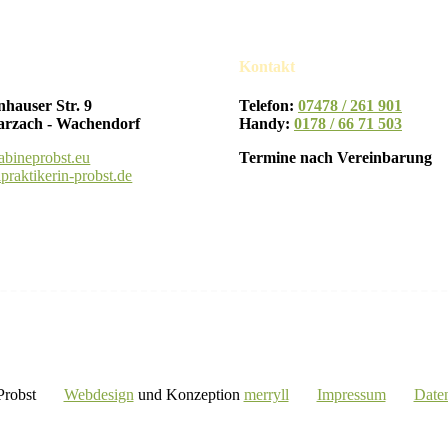
Kontakt
hauser Str. 9
Telefon:
07478 / 261 901
arzach - Wachendorf
Handy:
0178 / 66 71 503
abineprobst.eu
Termine nach Vereinbarung
raktikerin-probst.de
e Probst
Webdesign
und Konzeption
merryll
Impressum
Daten