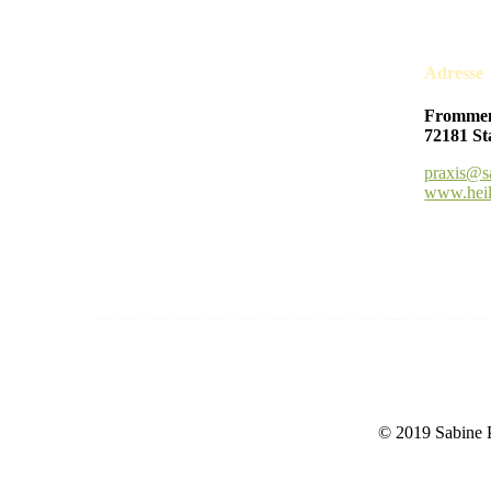
Adresse
Frommen
72181 St
praxis@s
www.heilp
© 2019 Sabin