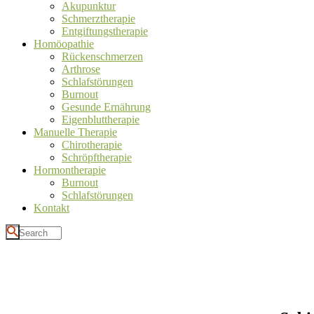
Akupunktur
Schmerztherapie
Entgiftungstherapie
Homöopathie
Rückenschmerzen
Arthrose
Schlafstörungen
Burnout
Gesunde Ernährung
Eigenbluttherapie
Manuelle Therapie
Chirotherapie
Schröpftherapie
Hormontherapie
Burnout
Schlafstörungen
Kontakt