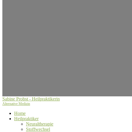
Sabine Probst - Heilpraktikerin
Alternative Medizin
Home
Heilpraktiker
Neuraltherapie
Stoffwechsel