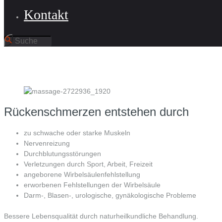
Kontakt
Rückenschmerzen entstehen durch
zu schwache oder starke Muskeln
Nervenreizung
Durchblutungsstörungen
Verletzungen durch Sport, Arbeit, Freizeit
angeborene Wirbelsäulenfehlstellung
erworbenen Fehlstellungen der Wirbelsäule
Darm-, Blasen-, urologische, gynäkologische Probleme
Bessere Lebensqualität durch naturheilkundliche Behandlung.