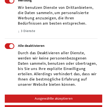
Werbung
Kontakt
Wir benutzen Dienste von Drittanbietern,
Telefon:
07478 / 261 901
die Daten sammeln, um personalisierte
Handy:
0178 / 66 71 503
Werbung anzuzeigen, die Ihren
Bedürfnissen am besten entsprechen.
Termine nach Vereinbarung
3
Dienste
↓
Alle deaktivieren
Durch das Deaktivieren aller Dienste,
werden wir keine personenbezogenen
Daten sammeln, benutzen oder übertragen,
bis Sie uns Ihre explizite Einwilligung
erteilen. Allerdings verhindert das, dass wir
Ihnen die bestmögliche Erfahrung auf
unserer Website bieten können.
© 2019 Sabine Probst
Webdesign
und
Ausgewählte akzeptieren
Konzeption
merryll
Impressum