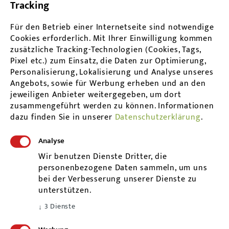
Tracking
Für den Betrieb einer Internetseite sind notwendige
Cookies erforderlich. Mit Ihrer Einwilligung kommen
zusätzliche Tracking-Technologien (Cookies, Tags,
Pixel etc.) zum Einsatz, die Daten zur Optimierung,
Personalisierung, Lokalisierung und Analyse unseres
Angebots, sowie für Werbung erheben und an den
jeweiligen Anbieter weitergegeben, um dort
zusammengeführt werden zu können.
Informationen
dazu finden Sie in unserer
Datenschutzerklärung
.
Adresse
Analyse
Frommenhauser Str. 9
Wir benutzen Dienste Dritter, die
personenbezogene Daten sammeln, um uns
72181 Starzach - Wachendorf
bei der Verbesserung unserer Dienste zu
praxis@sabineprobst.eu
unterstützen.
www.heilpraktikerin-probst.de
3
Dienste
↓